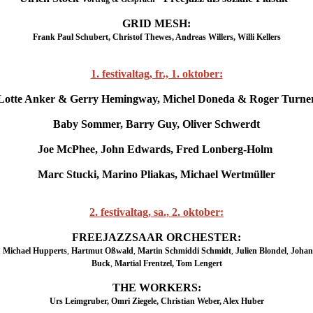
GRID MESH:
Frank Paul Schubert, Christof Thewes, Andreas Willers, Willi Kellers
1. festivaltag, fr., 1. oktober:
Lotte Anker & Gerry Hemingway, Michel Doneda & Roger Turne
Baby Sommer, Barry Guy, Oliver Schwerdt
Joe McPhee, John Edwards, Fred Lonberg-Holm
Marc Stucki,
Marino Pliakas, Michael Wertmüller
2. festivaltag, sa., 2. oktober:
FREEJAZZSAAR ORCHESTER:
,
Michael Hupperts
,
Hartmut Oßwald
,
Martin Schmiddi Schmidt
,
Julien Blondel
,
Johan
Buck
,
Martial Frentzel, Tom Lengert
THE WORKERS:
Urs Leimgruber, Omri Ziegele, Christian Weber, Alex Huber