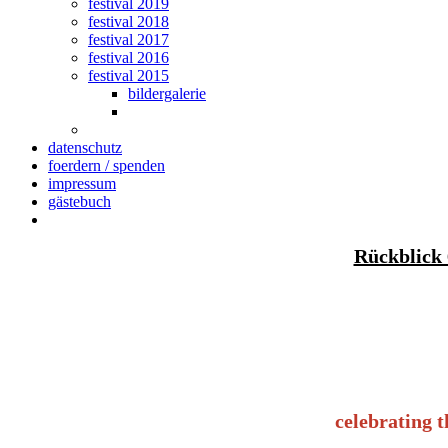
festival 2019
festival 2018
festival 2017
festival 2016
festival 2015
bildergalerie
datenschutz
foerdern / spenden
impressum
gästebuch
Rückblick 
celebrating 