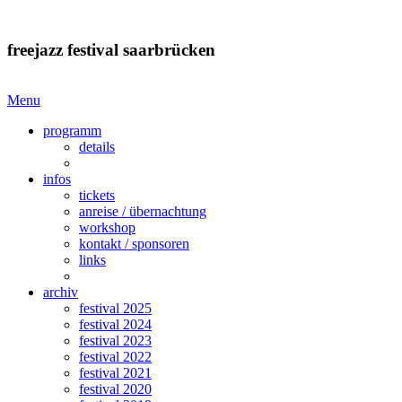
freejazz festival saarbrücken
Menu
programm
details
infos
tickets
anreise / übernachtung
workshop
kontakt / sponsoren
links
archiv
festival 2025
festival 2024
festival 2023
festival 2022
festival 2021
festival 2020