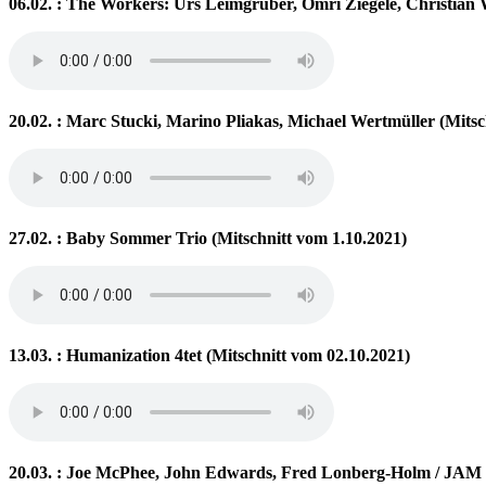
06.02. : The Workers: Urs Leimgruber, Omri Ziegele, Christian 
20.02. : Marc Stucki, Marino Pliakas, Michael Wertmüller (Mitsc
27.02. : Baby Sommer Trio (Mitschnitt vom 1.10.2021)
13.03. : Humanization 4tet (Mitschnitt vom 02.10.2021)
20.03. : Joe McPhee, John Edwards, Fred Lonberg-Holm / JAM (