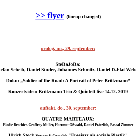
>> flyer
(lineup changed)
prolog, mi., 29. september:
SteDaJoDa:
tefan Scheib, Daniel Studer, Johannes Schmitz, Daniel D-Flat Web
Doku: „Soldier of the Road: A Portrait of Peter Brötzmann“
Konzertvideo:
Brötzmann Trio & Quintett live
14.12. 2019
auftakt, do., 30. september:
QUATRE MARTEAUX:
Elodie Brochier, Geoffroy Muller, Hartmut Oßwald, Daniel Prätzlich, Pascal Zimmer
Ulrich Stock
"Freejazz als soziale Plastik"
Vortrag & Gespräch