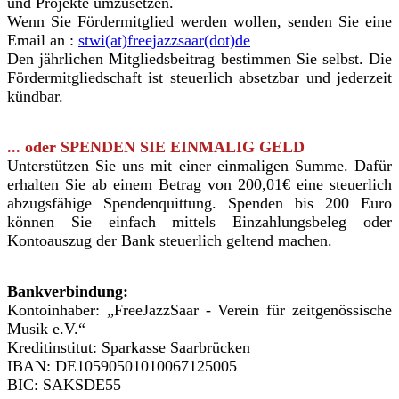
und Projekte umzusetzen.
Wenn Sie Fördermitglied werden wollen, senden Sie eine
Email an :
stwi(at)freejazzsaar(dot)de
Den jährlichen Mitgliedsbeitrag bestimmen Sie selbst.
Die
Fördermitgliedschaft ist steuerlich absetzbar und jederzeit
kündbar.
... oder SPENDEN SIE EINMALIG GELD
Unterstützen Sie uns mit einer einmaligen Summe. Dafür
erhalten Sie ab einem Betrag von 200,01€ eine steuerlich
abzugsfähige Spendenquittung.
Spenden bis 200 Euro
können Sie einfach mittels Einzahlungsbeleg oder
Kontoauszug der Bank steuerlich geltend machen.
Bankverbindung:
Kontoinhaber: „FreeJazzSaar - Verein für zeitgenössische
Musik e.V.“
Kreditinstitut: Sparkasse Saarbrücken
IBAN: DE10590501010067125005
BIC: SAKSDE55