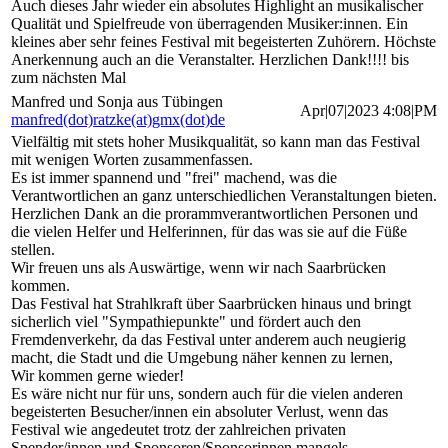
Auch dieses Jahr wieder ein absolutes Highlight an musikalischer
Qualität und Spielfreude von überragenden Musiker:innen. Ein
kleines aber sehr feines Festival mit begeisterten Zuhörern. Höchste
Anerkennung auch an die Veranstalter. Herzlichen Dank!!!! bis
zum nächsten Mal
Manfred und Sonja aus Tübingen
Apr|07|2023 4:08|PM
manfred(dot)ratzke(at)gmx(dot)de
Vielfältig mit stets hoher Musikqualität, so kann man das Festival
mit wenigen Worten zusammenfassen.
Es ist immer spannend und "frei" machend, was die
Verantwortlichen an ganz unterschiedlichen Veranstaltungen bieten.
Herzlichen Dank an die prorammverantwortlichen Personen und
die vielen Helfer und Helferinnen, für das was sie auf die Füße
stellen.
Wir freuen uns als Auswärtige, wenn wir nach Saarbrücken
kommen.
Das Festival hat Strahlkraft über Saarbrücken hinaus und bringt
sicherlich viel "Sympathiepunkte" und fördert auch den
Fremdenverkehr, da das Festival unter anderem auch neugierig
macht, die Stadt und die Umgebung näher kennen zu lernen,
Wir kommen gerne wieder!
Es wäre nicht nur für uns, sondern auch für die vielen anderen
begeisterten Besucher/innen ein absoluter Verlust, wenn das
Festival wie angedeutet trotz der zahlreichen privaten
Spender/innen und Sponsoren/Sponsorinnen mangels