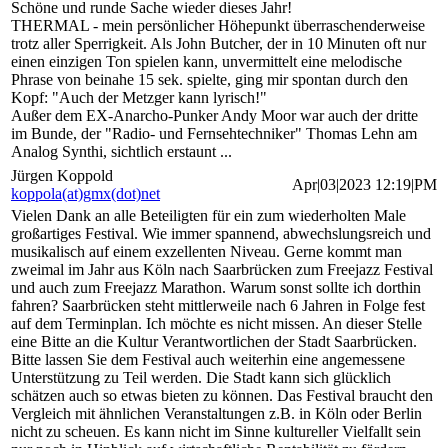
Schöne und runde Sache wieder dieses Jahr!
THERMAL - mein persönlicher Höhepunkt überraschenderweise
trotz aller Sperrigkeit. Als John Butcher, der in 10 Minuten oft nur
einen einzigen Ton spielen kann, unvermittelt eine melodische
Phrase von beinahe 15 sek. spielte, ging mir spontan durch den
Kopf: "Auch der Metzger kann lyrisch!"
Außer dem EX-Anarcho-Punker Andy Moor war auch der dritte
im Bunde, der "Radio- und Fernsehtechniker" Thomas Lehn am
Analog Synthi, sichtlich erstaunt ...
Jürgen Koppold
Apr|03|2023 12:19|PM
koppola(at)gmx(dot)net
Vielen Dank an alle Beteiligten für ein zum wiederholten Male
großartiges Festival. Wie immer spannend, abwechslungsreich und
musikalisch auf einem exzellenten Niveau. Gerne kommt man
zweimal im Jahr aus Köln nach Saarbrücken zum Freejazz Festival
und auch zum Freejazz Marathon. Warum sonst sollte ich dorthin
fahren? Saarbrücken steht mittlerweile nach 6 Jahren in Folge fest
auf dem Terminplan. Ich möchte es nicht missen. An dieser Stelle
eine Bitte an die Kultur Verantwortlichen der Stadt Saarbrücken.
Bitte lassen Sie dem Festival auch weiterhin eine angemessene
Unterstützung zu Teil werden. Die Stadt kann sich glücklich
schätzen auch so etwas bieten zu können. Das Festival braucht den
Vergleich mit ähnlichen Veranstaltungen z.B. in Köln oder Berlin
nicht zu scheuen. Es kann nicht im Sinne kultureller Vielfallt sein