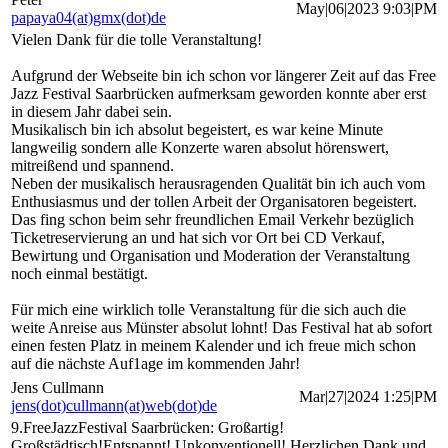
May|06|2023 9:03|PM
papaya04(at)gmx(dot)de
Vielen Dank für die tolle Veranstaltung!
Aufgrund der Webseite bin ich schon vor längerer Zeit auf das Free
Jazz Festival Saarbrücken aufmerksam geworden konnte aber erst
in diesem Jahr dabei sein.
Musikalisch bin ich absolut begeistert, es war keine Minute
langweilig sondern alle Konzerte waren absolut hörenswert,
mitreißend und spannend.
Neben der musikalisch herausragenden Qualität bin ich auch vom
Enthusiasmus und der tollen Arbeit der Organisatoren begeistert.
Das fing schon beim sehr freundlichen Email Verkehr bezüglich
Ticketreservierung an und hat sich vor Ort bei CD Verkauf,
Bewirtung und Organisation und Moderation der Veranstaltung
noch einmal bestätigt.
Für mich eine wirklich tolle Veranstaltung für die sich auch die
weite Anreise aus Münster absolut lohnt! Das Festival hat ab sofort
einen festen Platz in meinem Kalender und ich freue mich schon
auf die nächste Auf1age im kommenden Jahr!
Jens Cullmann
Mar|27|2024 1:25|PM
jens(dot)cullmann(at)web(dot)de
9.FreeJazzFestival Saarbrücken: Großartig!
Großstädtisch!Entspannt! Unkonventionell! Herzlichen Dank und