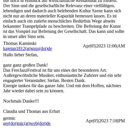
nur noch in Hinblick auf wirtschaftliche Rentabilität zu fördern.
Der Sinn und die gesellschaftliche Relevanz einer vielfältigen,
lebendigen und dadurch auch belebenden Kultur Szene kann sich
nicht nur an deren materieller Kapazität bemessen lassen. Es ist
einfach auch ein zutiefst menschliches Bedürfnis Wege abseits
bekannter Trampelpfade zu beschreiten. Die Befreiung der Kunst
ist das Vorspiel zur Befreiung der Gesellschaft. Das kann und sollte
in unser aller Sinn sein.
Thomas Kaminski
Apr|05|2023 11:06|AM
kajetan1812(at)gmx(dot)de
Hallo lieber Stefan,
ganz ganz großen Dank!
Das FreeJazzFestival ist für uns eines der besonderen Art.
Außergewöhnliche Musiker, enthusiastische Zuhörer und ein sehr
engagierter Veranstalter. Stefan. Besten Dank.
Energie tanken für das ganze Jahr. Und mit dem Hoffen, nächstes
Jahr wieder dabei sein zu können.
Nochmals Danke!!!
Claudia und Thomas aus Erfurt
germic
Apr|05|2023 7:18|PM
ger(dot)mic(at)web(dot)de