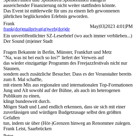
ausreichender Finanzierung nicht weiter stattfinden könnte.
Das Event ist mittlerweile für uns zu einem lieb gewonnenen
jährlichen beglückenden Erlebnis geworden.
Frank
May|03|2023 4:01|PM
frank(dot)mailprivat(at)web(dot)de
Ein unveröffentlichter SZ-Leserbrief (wo auch immer verblieben...)
Der Sound (m)einer Stadt
Fragen Bekannte in Berlin, Münster, Frankfurt und Metz
"Na, was ist bei euch so los?" liefert der Verweis auf
das wieder einzigartige Programm des Freejazzfestivals nicht nur
Staunen,
sondern auch zusätzliche Besucher. Dass es der Veranstalter bereits
zum 8. Mal schaffte,
mit einem Mix aus regionalen und internationalen Top-Formationen
Jung und Alt sowohl auf der Bühne, als auch im heterogenen
Publikum zu einen,
klingt bundesweit durch.
Mögen Stadt und Land endlich erkennen, dass sie sich mit einer
zuverlässigen und würdigen Budgetzusage selbst den größten
Gefallen
tun, indem sie über (Hör-)Grenzen hinweg an Renommee zulegen.
Frank Leist, Saarbrücken
Peter