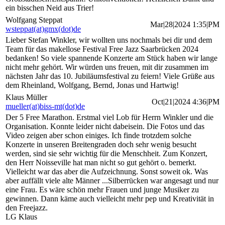
ein bisschen Neid aus Trier!
Wolfgang Steppat
Mar|28|2024 1:35|PM
wsteppat(at)gmx(dot)de
Lieber Stefan Winkler, wir wollten uns nochmals bei dir und dem
Team für das makellose Festival Free Jazz Saarbrücken 2024
bedanken! So viele spannende Konzerte am Stück haben wir lange
nicht mehr gehört. Wir würden uns freuen, mit dir zusammen im
nächsten Jahr das 10. Jubiläumsfestival zu feiern! Viele Grüße aus
dem Rheinland, Wolfgang, Bernd, Jonas und Hartwig!
Klaus Müller
Oct|21|2024 4:36|PM
mueller(at)biss-mt(dot)de
Der 5 Free Marathon. Erstmal viel Lob für Herrn Winkler und die
Organisation. Konnte leider nicht dabeisein. Die Fotos und das
Video zeigen aber schon einiges. Ich finde trotzdem solche
Konzerte in unseren Breitengraden doch sehr wenig besucht
werden, sind sie sehr wichtig für die Menschheit. Zum Konzert,
den Herr Noisseville hat man nicht so gut gehört o. bemerkt.
Vielleicht war das aber die Aufzeichnung. Sonst soweit ok. Was
aber auffällt viele alte Männer ...Silberrücken war angesagt und nur
eine Frau. Es wäre schön mehr Frauen und junge Musiker zu
gewinnen. Dann käme auch vielleicht mehr pep und Kreativität in
den Freejazz.
LG Klaus