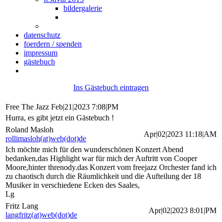
bildergalerie
datenschutz
foerdern / spenden
impressum
gästebuch
Ins Gästebuch eintragen
Free The Jazz
Feb|21|2023 7:08|PM
Hurra, es gibt jetzt ein Gästebuch !
Roland Masloh
Apr|02|2023 11:18|AM
rollimasloh(at)web(dot)de
Ich möchte mich für den wunderschönen Konzert Abend
bedanken,das Highlight war für mich der Auftritt von Cooper
Moore,hinter threnody.das Konzert vom freejazz Orchester fand ich
zu chaotisch durch die Räumlichkeit und die Aufteilung der 18
Musiker in verschiedene Ecken des Saales,
Lg
Fritz Lang
Apr|02|2023 8:01|PM
langfritz(at)web(dot)de